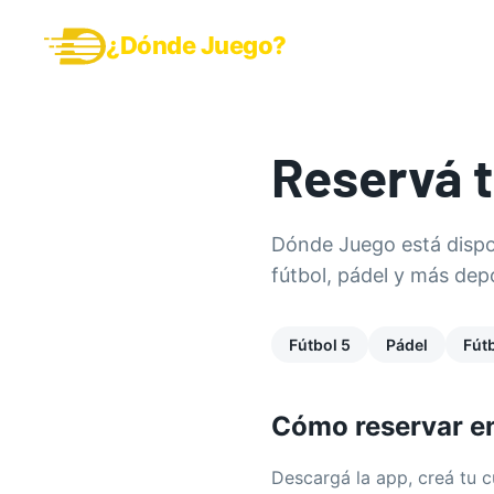
¿Dónde Juego?
RESERVAR
ADHERÍ TU
Reservá 
Dónde Juego está dispo
fútbol, pádel y más depo
Fútbol 5
Pádel
Fútb
Cómo reservar e
Descargá la app, creá tu 