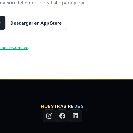
mación del complejo y listo para jugar.
y
Descargar en App Store
tas frecuentes
.
NUESTRAS REDES