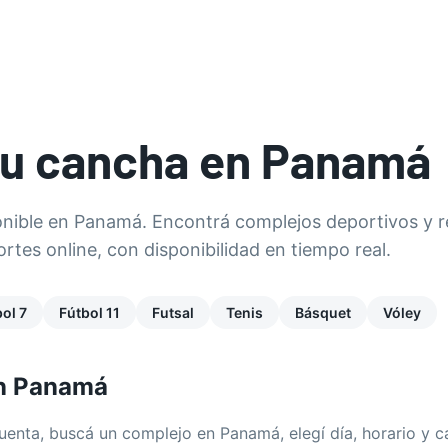
 COMPLEJO
PROFESORES
CONTACTANOS
tu cancha en
Panamá
nible en Panamá. Encontrá complejos deportivos y r
rtes online, con disponibilidad en tiempo real.
ol 7
Fútbol 11
Futsal
Tenis
Básquet
Vóley
n
Panamá
cuenta, buscá un complejo en
Panamá
, elegí día, horario y 